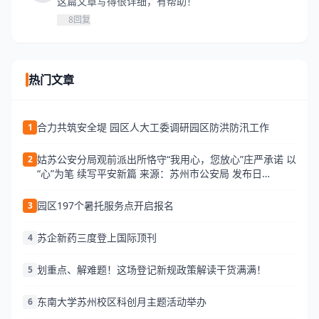
这篇文章写得很详细，有帮助！
8
回复
热门文章
合力共筑安全堤 园区人大工委调研园区防洪防汛工作
1
姑苏公安分局观前派出所恪守“我用心，您放心”庄严承诺 以
2
“心”为笔 续写平安新篇 来源：苏州市公安局 发布日
期:2026-06-25 13:34 访问量:
园区197个暑托服务点开启报名
3
苏企新药三度登上国际顶刊
4
划重点、解难题！这场登记新规政策解读干货满满！
5
东南大学苏州校区科创月主题活动举办
6