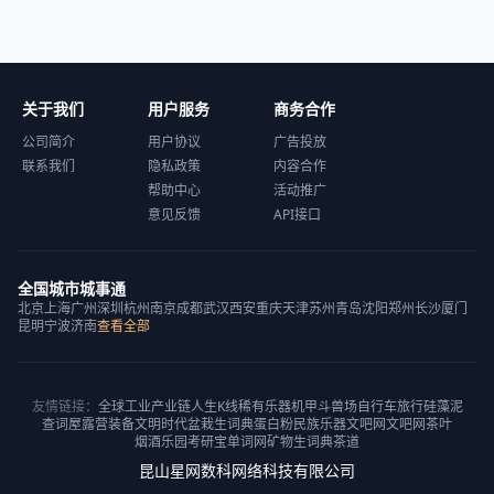
关于我们
用户服务
商务合作
公司简介
用户协议
广告投放
联系我们
隐私政策
内容合作
帮助中心
活动推广
意见反馈
API接口
全国城市城事通
北京
上海
广州
深圳
杭州
南京
成都
武汉
西安
重庆
天津
苏州
青岛
沈阳
郑州
长沙
厦门
昆明
宁波
济南
查看全部
友情链接：
全球工业产业链
人生K线
稀有乐器
机甲斗兽场
自行车旅行
硅藻泥
查词屋
露营装备
文明时代
盆栽
生词典
蛋白粉
民族乐器
文吧网
文吧网
茶叶
烟酒乐园
考研宝
单词网
矿物
生词典
茶道
昆山星网数科网络科技有限公司