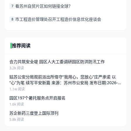
看苏州自贸片区如何链接全球？
7
市工程造价管理处召开工程造价信息优化座谈会
8
推荐阅读
合力共筑安全堤 园区人大工委调研园区防洪防汛工作
3.2k 阅读
姑苏公安分局观前派出所恪守“我用心，您放心”庄严承诺 以
“心”为笔 续写平安新篇 来源：苏州市公安局 发布日期:2026-
06-25 13:34 访问量:
1.1w 阅读
园区197个暑托服务点开启报名
1.6k 阅读
苏企新药三度登上国际顶刊
5.8k 阅读