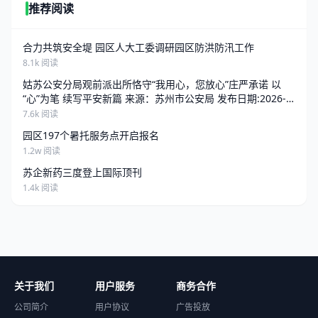
推荐阅读
合力共筑安全堤 园区人大工委调研园区防洪防汛工作
8.1k 阅读
姑苏公安分局观前派出所恪守“我用心，您放心”庄严承诺 以
“心”为笔 续写平安新篇 来源：苏州市公安局 发布日期:2026-
06-25 13:34 访问量:
7.6k 阅读
园区197个暑托服务点开启报名
1.2w 阅读
苏企新药三度登上国际顶刊
1.4k 阅读
关于我们
用户服务
商务合作
公司简介
用户协议
广告投放