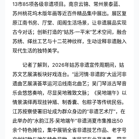
13市85项各级非遗项目。南京云锦、常州景泰蓝、
苏州桃花坞木版年画等近百件精品集中展出。展区复
原江南书房、厅堂、闺阁生活场景，让非遗展品实现
古今对话；创新打造的“姑苏·一平米”艺术空间，融合
苏绣、缂丝工艺与十二花神纹样，生动诠释非遗融入
现代生活的独特美学。
记者了解到，2026年姑苏非遗宣传周期间，姑
苏文艺展演板块好戏连台。“运河情·非遗韵”大运河非
遗曲艺展演荟萃运河沿线南北曲艺；吴门琴派古琴音
乐会悠悠奏响，尽显吴地雅致文脉；《吴地端午》以
情景演绎再现挂钟馗、制香囊、包粽子等传统民俗。
江苏按察使署旧址成为群众身边的“非遗艺术厅”，在
此举办的“水韵江苏·吴地端午”非遗消夏市集推出50
余个特色摊位，集中展销全省非遗技艺作品、老字号