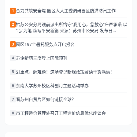
合力共筑安全堤 园区人大工委调研园区防洪防汛工作
1
姑苏公安分局观前派出所恪守“我用心，您放心”庄严承诺 以
2
“心”为笔 续写平安新篇 来源：苏州市公安局 发布日
期:2026-06-25 13:34 访问量:
园区197个暑托服务点开启报名
3
苏企新药三度登上国际顶刊
4
划重点、解难题！这场登记新规政策解读干货满满！
5
东南大学苏州校区科创月主题活动举办
6
看苏州自贸片区如何链接全球？
7
市工程造价管理处召开工程造价信息优化座谈会
8