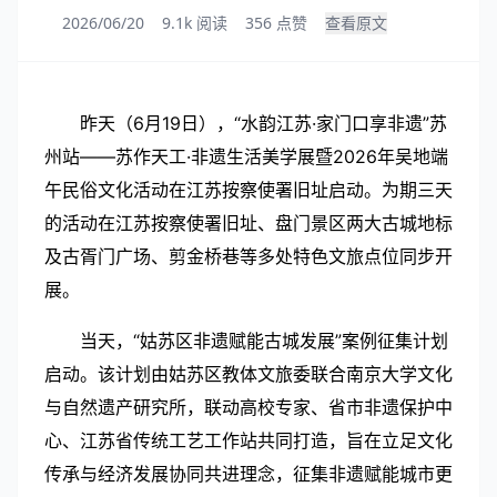
2026/06/20
9.1k 阅读
356 点赞
查看原文
昨天（6月19日），“水韵江苏·家门口享非遗”苏
州站——苏作天工·非遗生活美学展暨2026年吴地端
午民俗文化活动在江苏按察使署旧址启动。为期三天
的活动在江苏按察使署旧址、盘门景区两大古城地标
及古胥门广场、剪金桥巷等多处特色文旅点位同步开
展。
当天，“姑苏区非遗赋能古城发展”案例征集计划
启动。该计划由姑苏区教体文旅委联合南京大学文化
与自然遗产研究所，联动高校专家、省市非遗保护中
心、江苏省传统工艺工作站共同打造，旨在立足文化
传承与经济发展协同共进理念，征集非遗赋能城市更