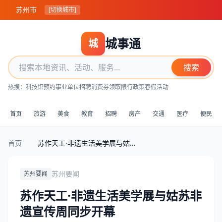
苏州市
[切换城市]
城事通
城
搜索
热搜：
科技馆预约
事业单位招聘
消费券领取
限行政策
春假活动
首页
旅游
美食
教育
招聘
房产
交通
医疗
便民
首页
苏作天工·非遗生活美学展与姑苏非遗宣传周同步开幕
苏州要闻
苏州要闻
苏作天工·非遗生活美学展与姑苏非
遗宣传周同步开幕