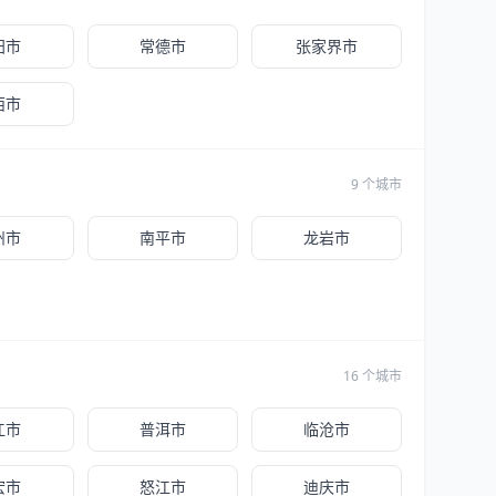
阳市
常德市
张家界市
西市
9 个城市
州市
南平市
龙岩市
16 个城市
江市
普洱市
临沧市
宏市
怒江市
迪庆市