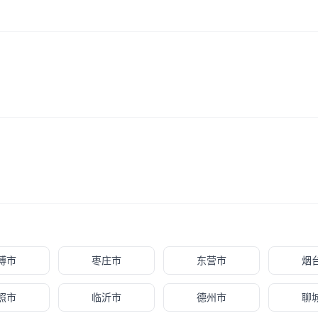
博市
枣庄市
东营市
烟
照市
临沂市
德州市
聊