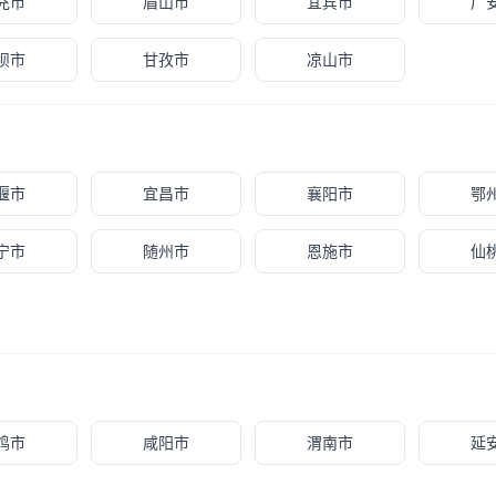
充市
眉山市
宜宾市
广
坝市
甘孜市
凉山市
堰市
宜昌市
襄阳市
鄂
宁市
随州市
恩施市
仙
鸡市
咸阳市
渭南市
延