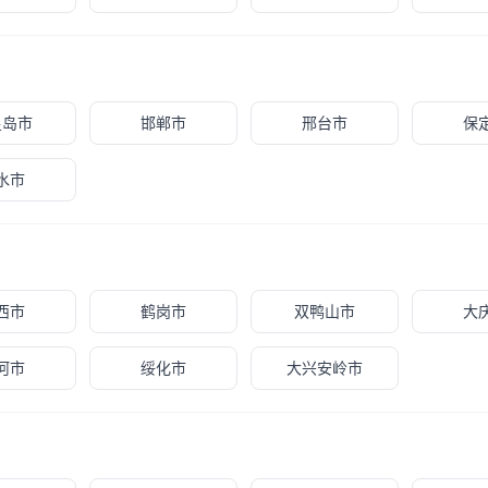
皇岛市
邯郸市
邢台市
保
水市
西市
鹤岗市
双鸭山市
大
河市
绥化市
大兴安岭市