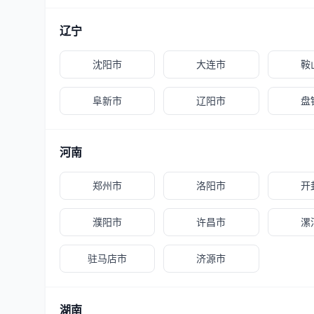
辽宁
沈阳市
大连市
鞍
阜新市
辽阳市
盘
河南
郑州市
洛阳市
开
濮阳市
许昌市
漯
驻马店市
济源市
湖南