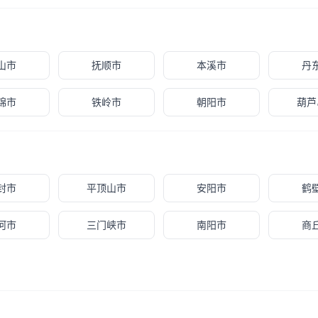
山市
抚顺市
本溪市
丹
锦市
铁岭市
朝阳市
葫芦
封市
平顶山市
安阳市
鹤
河市
三门峡市
南阳市
商