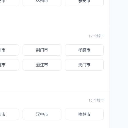
安市
达州市
雅安市
17 个城市
州市
荆门市
孝感市
桃市
潜江市
天门市
10 个城市
安市
汉中市
榆林市