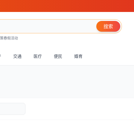
搜索
策
春假活动
产
交通
医疗
便民
婚育