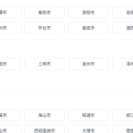
潭市
衡阳市
邵阳市
岳
州市
怀化市
娄底市
湘
田市
三明市
泉州市
漳
溪市
保山市
昭通市
丽
山市
西双版纳市
大理市
德