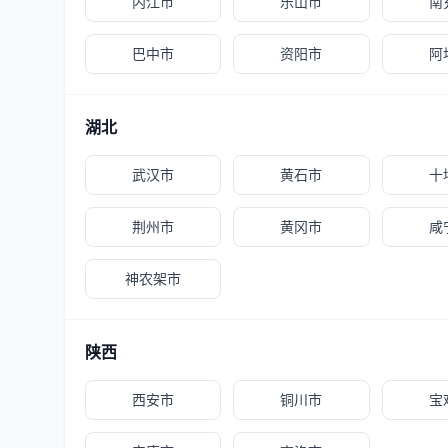
内江市
乐山市
南
巴中市
资阳市
阿
湖北
武汉市
黄石市
十
荆州市
黄冈市
咸
神农架市
陕西
西安市
铜川市
宝