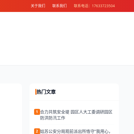
关于我们
联系我们
联系电话：17633723504
热门文章
合力共筑安全堤 园区人大工委调研园区
1
防洪防汛工作
姑苏公安分局观前派出所恪守“我用心，
2