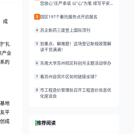
您放心”庄严承诺 以“心”为笔 续写平安新
篇 来源：苏州市公安局 发布日期:2026-
06-25 13:34 访问量:
园区197个暑托服务点开启报名
3
、成
苏企新药三度登上国际顶刊
4
划重点、解难题！这场登记新规政策解
守“扎
5
读干货满满！
点产业
系的
东南大学苏州校区科创月主题活动举办
6
看苏州自贸片区如何链接全球？
7
市工程造价管理处召开工程造价信息优
8
化座谈会
基地
友平
创成
推荐阅读