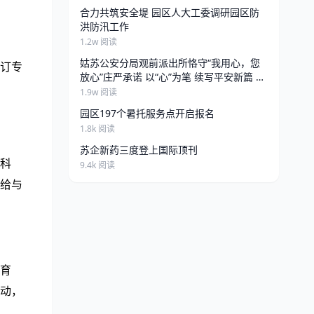
合力共筑安全堤 园区人大工委调研园区防
洪防汛工作
1.2w 阅读
姑苏公安分局观前派出所恪守“我用心，您
订专
放心”庄严承诺 以“心”为笔 续写平安新篇 来
源：苏州市公安局 发布日期:2026-06-25
1.9w 阅读
13:34 访问量:
园区197个暑托服务点开启报名
1.8k 阅读
苏企新药三度登上国际顶刊
科
9.4k 阅读
给与
育
动，