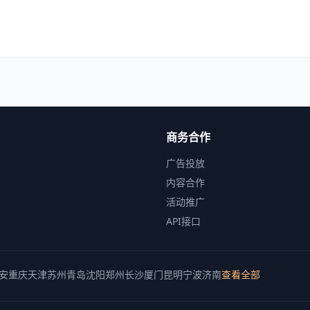
商务合作
广告投放
内容合作
活动推广
API接口
安
重庆
天津
苏州
青岛
沈阳
郑州
长沙
厦门
昆明
宁波
济南
查看全部