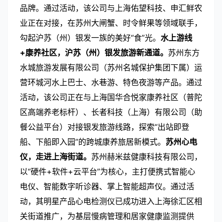
品牌。通过活动，该公司与上海佑望科技、申汇鲜农
业正在对接，在苏州大闸蟹、时令鲜果等领域联手，
勾起沪苏（州）银发一族的美好“食”光。
水上游线
+
康养社区，沪苏（州）银发旅游新通道。
苏州东方
水城旅游发展有限公司（苏州名城保护集团下属）运
营环城河水上巴士、水巷游、特色夜游等产品。通过
活动，该公司正在与上海国华合悦家康养社区（普陀
区高端养老标杆）、长者科技（上海）有限公司（助
餐公益平台）对接银发旅游线路，探索“出站即登
船、下船即入园”的跨城康养旅居新模式。
苏州心电
仪，走进上海街道。
苏州赫米兹健康科技有限公司，
以“硬件
+
软件
+
云平台”为核心，主打便携式智能心
电仪、智能数字听诊器、掌上智能超声仪。通过活
动，其明星产品心电检测仪已成功进入上海徐汇区相
关街道推广，为基层慢病管理和居家健康监测提供