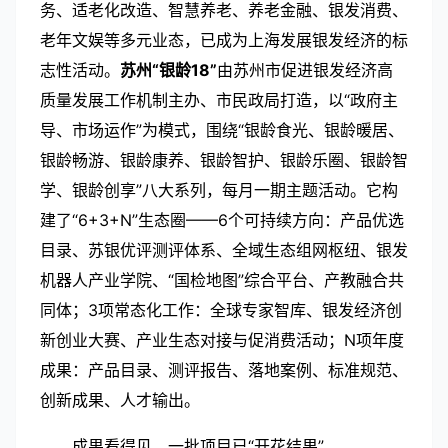
务、适老化改造、智慧养老、养老金融、银发消费、
老年文娱等多元业态，已成为上海发展银发经济的标
志性活动。
苏州“银龄
18
”
由苏州市促进银发经济高
质量发展工作机制主办、市民政局打造，以“政府主
导、市场运作”为模式，围绕“银龄食光、银龄暖居、
银龄畅游、银龄康养、银龄智护、银龄乐圈、银龄智
学、银龄创享”八大系列，每月一期主题活动。它构
建了“
6+3+N
”生态圈——
6
个可持续方向：产品优选
目录、苏银优评测评体系、全域生态组网枢纽、银发
机器人产业学院、“国检地图”综合平台、产教融合共
同体；
3
项常态化工作：全球专家智库、银发经济创
新创业大赛、产业生态对接与促消费活动；
N
项年度
成果：产品目录、测评报告、落地案例、标准规范、
创新成果、人才输出。
成果看得见，一批项目已“开花结果”