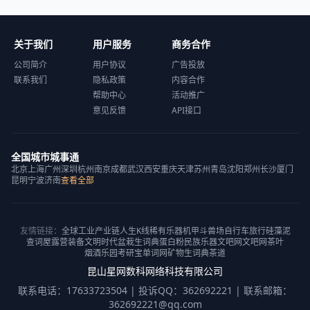
关于我们
用户服务
商务合作
公司简介
用户协议
广告投放
联系我们
隐私政策
内容合作
帮助中心
活动推广
意见反馈
API接口
全国城市城事通
北京
上海
广州
深圳
杭州
南京
成都
武汉
西安
重庆
天津
苏州
青岛
沈阳
郑州
长沙
厦门
昆明
宁波
济南
查看全部
友情链接：
全球工业产业链
人生K线
稀有乐器
机甲斗兽场
自行车旅行
硅藻泥
查词屋
露营装备
文明时代
盆栽
生词典
蛋白粉
民族乐器
文吧网
文吧网
茶叶
烟酒乐园
考研宝
单词网
矿物
生词典
茶道
昆山星网数科网络科技有限公司
联系电话：17633723504 | 投诉QQ：362692221 | 联系邮箱：
362692221@qq.com