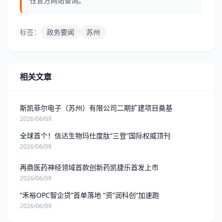
往官方网站查询。
标签：
政务要闻
苏州
相关文章
斯凯菲尔电子（苏州）有限公司二期扩建项目奠基
2026/06/09
全球首个！信达生物玛仕度肽“三登”国际权威顶刊
2026/06/09
再鼎医药神经领域首款创新药凯捷乐首发上市
2026/06/09
“禾裕OPC智企贷”首单落地 “资”润科创“加速跑
2026/06/09