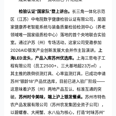
检验认证“国家队”登上讲台。
长三角一体化示范
区（江苏）中电院数字健康检验认证有限公司，是国
家健康养老智能系统与装备质量检验检测中心（养老
领域唯一国家级质检中心）落地的首个央地联合实验
室。通过沪苏（州）专场活动，这家公司受邀参加
2026AID
银发产业创新发展大会并作主旨演讲。
上
海
LED
龙头，产品入库苏州优选库。
上海三思电子工
程有限公司（员工
2500+
、三大基地超
23
万㎡），
其主推的跌倒侦测灯具、心率监测灯具，已成功申请
苏州“银龄
18
”产品优选库，目前已进入验厂阶段——
这意味着沪苏（州）两地产品互认、标准互通的突
破。
苏州时令美味，端上沪上银发餐桌。
苏州市特色
农产品发展有限公司（苏州农发集团全资子公司），
以碧螺春、大闸蟹、水八仙为核心，打造“时味苏州”