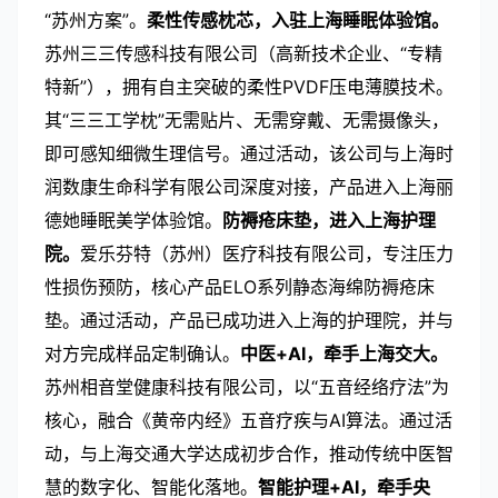
“苏州方案”。
柔性传感枕芯，入驻上海睡眠体验馆。
苏州三三传感科技有限公司（高新技术企业、“专精
特新”），拥有自主突破的柔性
PVDF
压电薄膜技术。
其“三三工学枕”无需贴片、无需穿戴、无需摄像头，
即可感知细微生理信号。通过活动，该公司与上海时
润数康生命科学有限公司深度对接，产品进入上海丽
德她睡眠美学体验馆。
防褥疮床垫，进入上海护理
院。
爱乐芬特（苏州）医疗科技有限公司，专注压力
性损伤预防，核心产品
ELO
系列静态海绵防褥疮床
垫。通过活动，产品已成功进入上海的护理院，并与
对方完成样品定制确认。
中医
+AI
，牵手上海交大。
苏州相音堂健康科技有限公司，以“五音经络疗法”为
核心，融合《黄帝内经》五音疗疾与
AI
算法。通过活
动，与上海交通大学达成初步合作，推动传统中医智
慧的数字化、智能化落地。
智能护理
+AI
，牵手央