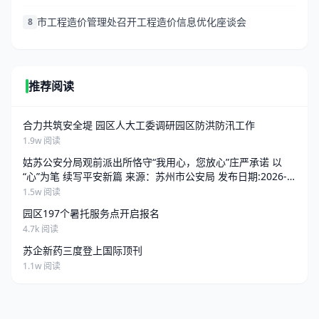
市工程造价管理处召开工程造价信息优化座谈会
8
推荐阅读
合力共筑安全堤 园区人大工委调研园区防洪防汛工作
1.9w 阅读
姑苏公安分局观前派出所恪守“我用心，您放心”庄严承诺 以
“心”为笔 续写平安新篇 来源：苏州市公安局 发布日期:2026-
06-25 13:34 访问量:
1.5w 阅读
园区197个暑托服务点开启报名
4.7k 阅读
苏企新药三度登上国际顶刊
1.1w 阅读