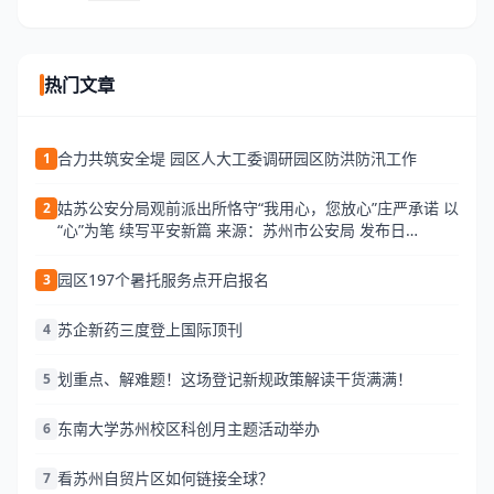
热门文章
合力共筑安全堤 园区人大工委调研园区防洪防汛工作
1
姑苏公安分局观前派出所恪守“我用心，您放心”庄严承诺 以
2
“心”为笔 续写平安新篇 来源：苏州市公安局 发布日
期:2026-06-25 13:34 访问量:
园区197个暑托服务点开启报名
3
苏企新药三度登上国际顶刊
4
划重点、解难题！这场登记新规政策解读干货满满！
5
东南大学苏州校区科创月主题活动举办
6
看苏州自贸片区如何链接全球？
7