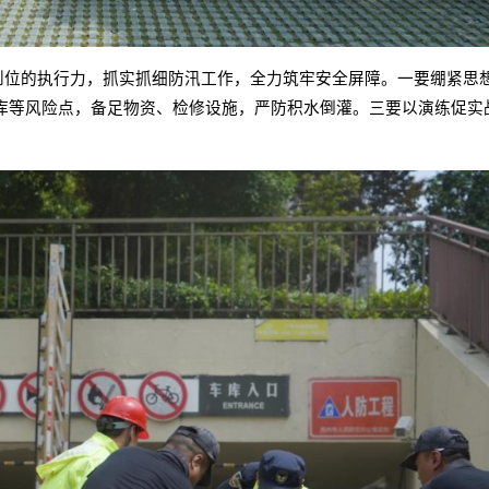
事到位的执行力，抓实抓细防汛工作，全力筑牢安全屏障。一要绷紧思
库等风险点，备足物资、检修设施，严防积水倒灌。三要以演练促实