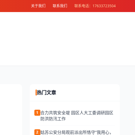
关于我们
联系我们
联系电话：17633723504
热门文章
合力共筑安全堤 园区人大工委调研园区
1
防洪防汛工作
姑苏公安分局观前派出所恪守“我用心，
2