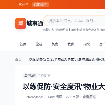
苏州市
[切换城市]
城事通
城
热搜：
科技馆预约
事业单位招聘
消费券领取
限行政
首页
旅游
美食
教育
招聘
房
首页
以练促防·安全度汛“物业大讲堂”开展防汛应急演练
工作动态
工作动态
以练促防·安全度汛“物业
2026/06/04
1.8w 阅读
224 点赞
查看原文