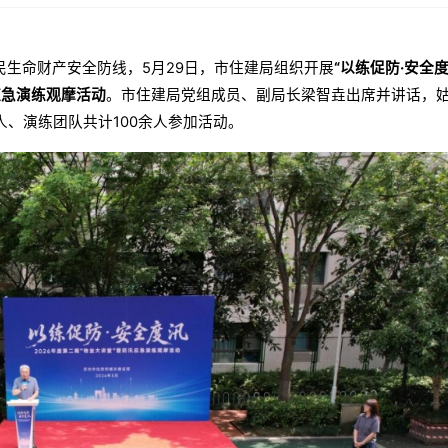
生命财产安全防线，5月29日，市住建局组织开展
“以练促防·安全度
应急演练观摩活动
。市住建局党组成员、副局长梁智垚出席并讲话，
、演练团队共计100余人参加活动。