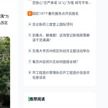
您放心”庄严承诺 以“心”为笔 续写平安新
篇 来源：苏州市公安局 发布日期:2026-
06-25 13:34 访问量:
园区197个暑托服务点开启报名
3
汛”
为
姑苏区
苏企新药三度登上国际顶刊
4
划重点、解难题！这场登记新规政策解
5
读干货满满！
东南大学苏州校区科创月主题活动举办
6
看苏州自贸片区如何链接全球？
7
市工程造价管理处召开工程造价信息优
8
化座谈会
推荐阅读