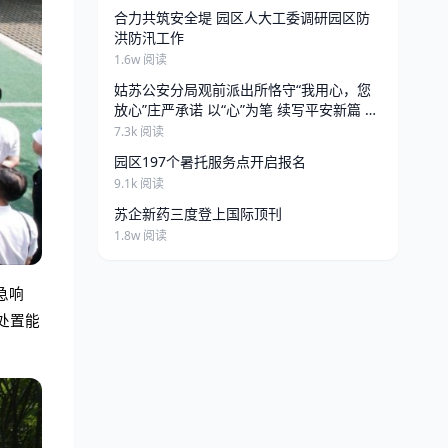
合力共筑安全堤 园区人大工委调研园区防
洪防汛工作
1.6w 阅读
姑苏公安分局观前派出所恪守“我用心，您
放心”庄严承诺 以“心”为笔 续写平安新篇 来
源：苏州市公安局 发布日期:2026-06-25
7.3k 阅读
13:34 访问量:
园区197个暑托服务点开启报名
9.1k 阅读
苏企新药三度登上国际顶刊
1.8w 阅读
急响
处置能