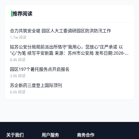
推荐阅读
合力共筑安全堤 园区人大工委调研园区防洪防汛工作
1.7w 阅读
姑苏公安分局观前派出所恪守“我用心，您放心”庄严承诺 以
“心”为笔 续写平安新篇 来源：苏州市公安局 发布日期:2026-
06-25 13:34 访问量:
8.4k 阅读
园区197个暑托服务点开启报名
3.8k 阅读
苏企新药三度登上国际顶刊
6.6k 阅读
关于我们
用户服务
商务合作