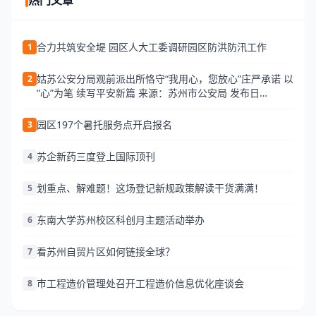
热门文章
合力共筑安全堤 园区人大工委调研园区防洪防汛工作
1
姑苏公安分局观前派出所恪守“我用心，您放心”庄严承诺 以
2
“心”为笔 续写平安新篇 来源：苏州市公安局 发布日
期:2026-06-25 13:34 访问量:
园区197个暑托服务点开启报名
3
苏企新药三度登上国际顶刊
4
划重点、解难题！这场登记新规政策解读干货满满！
5
东南大学苏州校区科创月主题活动举办
6
看苏州自贸片区如何链接全球？
7
市工程造价管理处召开工程造价信息优化座谈会
8