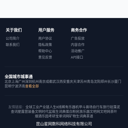
关于我们
用户服务
商务合作
公司简介
用户协议
广告投放
联系我们
隐私政策
内容合作
帮助中心
活动推广
意见反馈
API接口
全国城市城事通
北京
上海
广州
深圳
杭州
南京
成都
武汉
西安
重庆
天津
苏州
青岛
沈阳
郑州
长沙
厦门
昆明
宁波
济南
查看全部
友情链接：
全球工业产业链
人生K线
稀有乐器
机甲斗兽场
自行车旅行
硅藻泥
查词屋
露营装备
文明时代
盆栽
生词典
蛋白粉
民族乐器
文吧网
文吧网
茶叶
烟酒乐园
考研宝
单词网
矿物
生词典
茶道
昆山星网数科网络科技有限公司