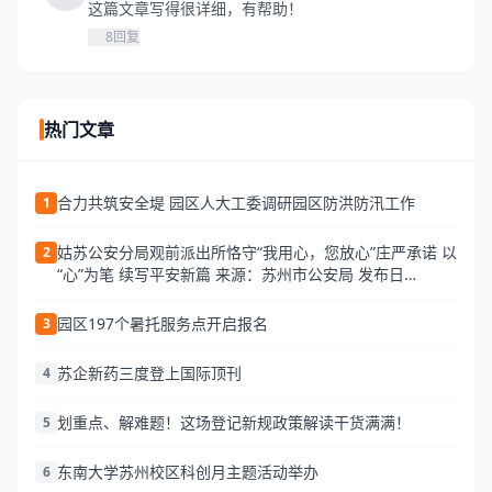
这篇文章写得很详细，有帮助！
8
回复
热门文章
合力共筑安全堤 园区人大工委调研园区防洪防汛工作
1
姑苏公安分局观前派出所恪守“我用心，您放心”庄严承诺 以
2
“心”为笔 续写平安新篇 来源：苏州市公安局 发布日
期:2026-06-25 13:34 访问量:
园区197个暑托服务点开启报名
3
苏企新药三度登上国际顶刊
4
划重点、解难题！这场登记新规政策解读干货满满！
5
东南大学苏州校区科创月主题活动举办
6