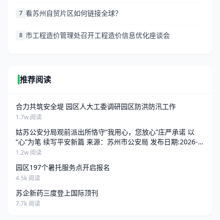
看苏州自贸片区如何链接全球？
7
市工程造价管理处召开工程造价信息优化座谈会
8
推荐阅读
合力共筑安全堤 园区人大工委调研园区防洪防汛工作
1.7w 阅读
姑苏公安分局观前派出所恪守“我用心，您放心”庄严承诺 以
“心”为笔 续写平安新篇 来源：苏州市公安局 发布日期:2026-
06-25 13:34 访问量:
1.2w 阅读
园区197个暑托服务点开启报名
4.5k 阅读
苏企新药三度登上国际顶刊
7.7k 阅读