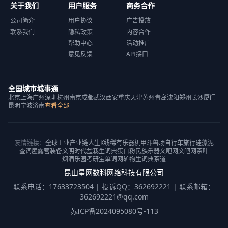
关于我们
用户服务
商务合作
公司简介
用户协议
广告投放
联系我们
隐私政策
内容合作
帮助中心
活动推广
意见反馈
API接口
全国城市城事通
北京
上海
广州
深圳
杭州
南京
成都
武汉
西安
重庆
天津
苏州
青岛
沈阳
郑州
长沙
厦门
昆明
宁波
济南
查看全部
友情链接：
全球工业产业链
人生K线
稀有乐器
机甲斗兽场
自行车旅行
硅藻泥
查词屋
露营装备
文明时代
盆栽
生词典
蛋白粉
民族乐器
文吧网
文吧网
茶叶
烟酒乐园
考研宝
单词网
矿物
生词典
茶道
昆山星网数科网络科技有限公司
联系电话：17633723504 | 投诉QQ：362692221 | 联系邮箱：
362692221@qq.com
苏ICP备2024095080号-113