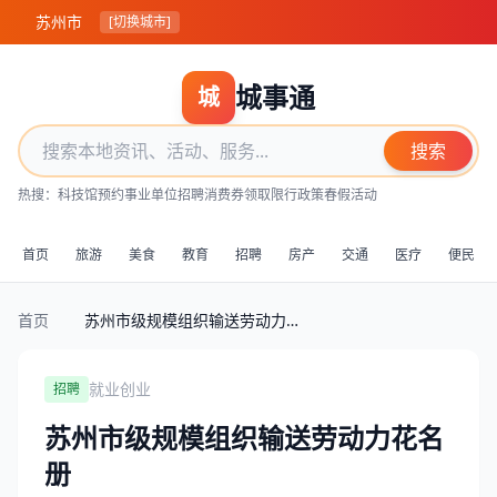
苏州市
[切换城市]
城事通
城
搜索
热搜：
科技馆预约
事业单位招聘
消费券领取
限行政策
春假活动
首页
旅游
美食
教育
招聘
房产
交通
医疗
便民
首页
苏州市级规模组织输送劳动力花名册
就业创业
招聘
苏州市级规模组织输送劳动力花名
册