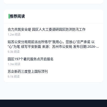
推荐阅读
合力共筑安全堤 园区人大工委调研园区防洪防汛工作
1.2w 阅读
姑苏公安分局观前派出所恪守“我用心，您放心”庄严承诺 以
“心”为笔 续写平安新篇 来源：苏州市公安局 发布日期:2026-
06-25 13:34 访问量:
9.3k 阅读
园区197个暑托服务点开启报名
1.3w 阅读
苏企新药三度登上国际顶刊
9.1k 阅读