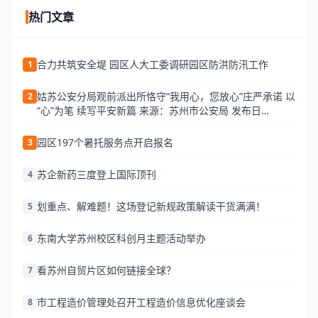
热门文章
合力共筑安全堤 园区人大工委调研园区防洪防汛工作
1
姑苏公安分局观前派出所恪守“我用心，您放心”庄严承诺 以
2
“心”为笔 续写平安新篇 来源：苏州市公安局 发布日
期:2026-06-25 13:34 访问量:
园区197个暑托服务点开启报名
3
苏企新药三度登上国际顶刊
4
划重点、解难题！这场登记新规政策解读干货满满！
5
东南大学苏州校区科创月主题活动举办
6
看苏州自贸片区如何链接全球？
7
市工程造价管理处召开工程造价信息优化座谈会
8