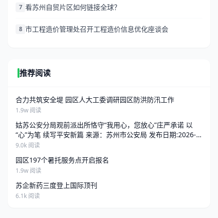
看苏州自贸片区如何链接全球？
7
市工程造价管理处召开工程造价信息优化座谈会
8
推荐阅读
合力共筑安全堤 园区人大工委调研园区防洪防汛工作
1.9w 阅读
姑苏公安分局观前派出所恪守“我用心，您放心”庄严承诺 以
“心”为笔 续写平安新篇 来源：苏州市公安局 发布日期:2026-
06-25 13:34 访问量:
9.0k 阅读
园区197个暑托服务点开启报名
1.9w 阅读
苏企新药三度登上国际顶刊
6.1k 阅读