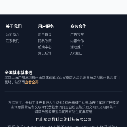
关于我们
用户服务
商务合作
公司简介
用户协议
广告投放
联系我们
隐私政策
内容合作
帮助中心
活动推广
意见反馈
API接口
全国城市城事通
北京
上海
广州
深圳
杭州
南京
成都
武汉
西安
重庆
天津
苏州
青岛
沈阳
郑州
长沙
厦门
昆明
宁波
济南
查看全部
友情链接：
全球工业产业链
人生K线
稀有乐器
机甲斗兽场
自行车旅行
硅藻泥
查词屋
露营装备
文明时代
盆栽
生词典
蛋白粉
民族乐器
文吧网
文吧网
茶叶
烟酒乐园
考研宝
单词网
矿物
生词典
茶道
昆山星网数科网络科技有限公司