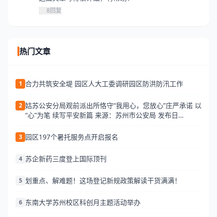
8
回复
热门文章
合力共筑安全堤 园区人大工委调研园区防洪防汛工作
1
姑苏公安分局观前派出所恪守“我用心，您放心”庄严承诺 以
2
“心”为笔 续写平安新篇 来源：苏州市公安局 发布日
期:2026-06-25 13:34 访问量:
园区197个暑托服务点开启报名
3
苏企新药三度登上国际顶刊
4
划重点、解难题！这场登记新规政策解读干货满满！
5
东南大学苏州校区科创月主题活动举办
6